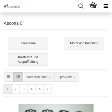
Ascona C
Karosserie
Motor und Kupplung
Kraftstoff und
Auspuffleitung
Sortieren nach
8 pro Seite
1
2
3
4
5
»