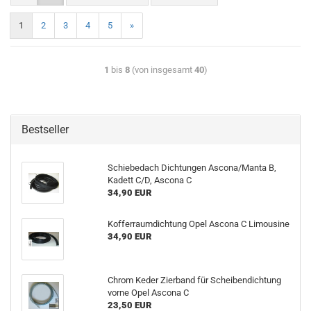
1
2
3
4
5
»
1
bis
8
(von insgesamt
40
)
Bestseller
Schiebedach Dichtungen Ascona/Manta B,
Kadett C/D, Ascona C
34,90 EUR
Kofferraumdichtung Opel Ascona C Limousine
34,90 EUR
Chrom Keder Zierband für Scheibendichtung
vorne Opel Ascona C
23,50 EUR