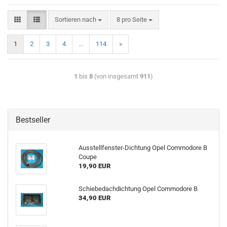
Sortieren nach
8 pro Seite
1
2
3
4
...
114
»
1
bis
8
(von insgesamt
911
)
Bestseller
Ausstellfenster-Dichtung Opel Commodore B
Coupe
19,90 EUR
Schiebedachdichtung Opel Commodore B
34,90 EUR