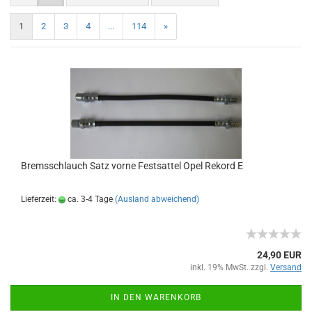
1
2
3
4
...
114
»
Bremsschlauch Satz vorne Festsattel Opel Rekord E
Lieferzeit:
ca. 3-4 Tage
(Ausland abweichend)
24,90 EUR
inkl. 19% MwSt. zzgl.
Versand
IN DEN WARENKORB