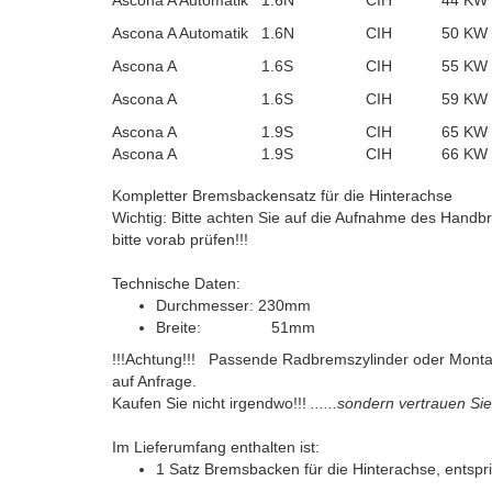
Ascona A Automatik
1.6N
CIH
44 KW
Ascona A Automatik
1.6N
CIH
50 KW
Ascona A
1.6S
CIH
55 KW
Ascona A
1.6S
CIH
59 KW
Ascona A
1.9S
CIH
65 KW
Ascona A
1.9S
CIH
66 KW
Kompletter Bremsbackensatz für die Hinterachse
Wichtig: Bitte achten Sie auf die Aufnahme des Handbr
bitte vorab prüfen!!!
Technische Daten:
Durchmesser: 230mm
Breite: 51mm
!!!Achtung!!!
Passende Radbremszylinder oder Montage
auf Anfrage.
Kaufen Sie nicht irgendwo!!!
......sondern vertrauen Si
Im Lieferumfang enthalten ist:
1 Satz Bremsbacken für die Hinterachse, entspr