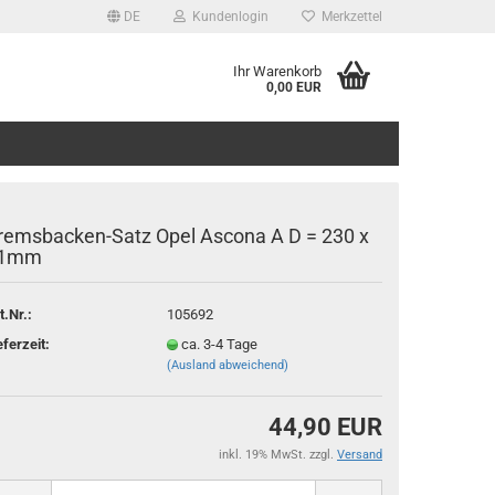
DE
Kundenlogin
Merkzettel
Ihr Warenkorb
0,00 EUR
remsbacken-Satz Opel Ascona A D = 230 x
1mm
t.Nr.:
105692
rstellen
eferzeit:
ca. 3-4 Tage
rt vergessen?
(Ausland abweichend)
44,90 EUR
inkl. 19% MwSt. zzgl.
Versand