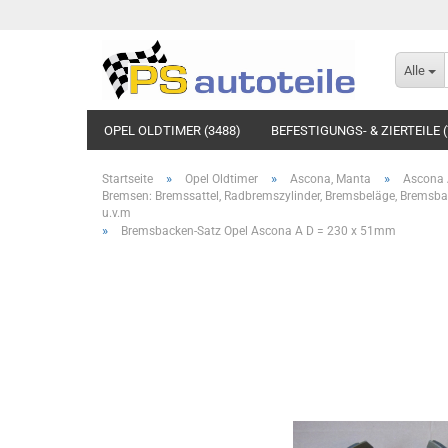
Alle
OPEL OLDTIMER (3488)
BEFESTIGUNGS- & ZIERTEILE (
»
»
»
Startseite
Opel Oldtimer
Ascona, Manta
Ascona
Bremsen: Bremssattel, Radbremszylinder, Bremsbeläge, Bremsba
u.v.m
»
Bremsbacken-Satz Opel Ascona A D = 230 x 51mm