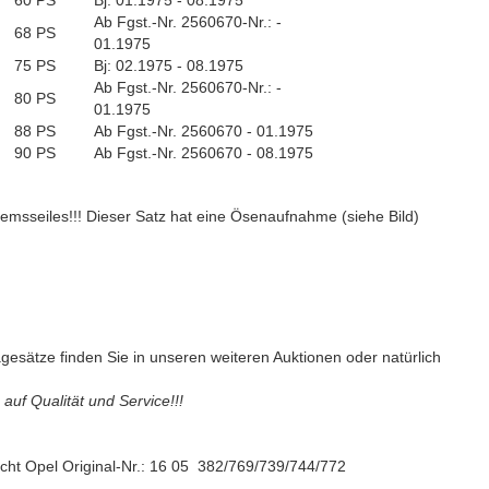
60 PS
Bj: 01.1975 - 08.1975
Ab Fgst.-Nr. 2560670-Nr.: -
68 PS
01.1975
75 PS
Bj: 02.1975 - 08.1975
Ab Fgst.-Nr. 2560670-Nr.: -
80 PS
01.1975
88 PS
Ab Fgst.-Nr. 2560670 - 01.1975
90 PS
Ab Fgst.-Nr. 2560670 - 08.1975
emsseiles!!! Dieser Satz hat eine Ösenaufnahme (siehe Bild)
sätze finden Sie in unseren weiteren Auktionen oder natürlich
e auf Qualität und Service!!!
icht Opel Original-Nr.: 16 05 382/769/739/744/772