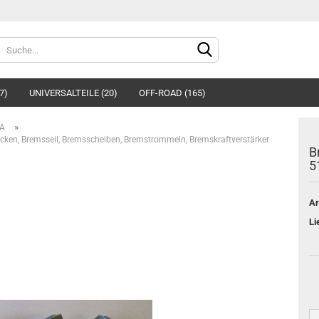
Sprache auswählen
7)
UNIVERSALTEILE (20)
OFF-ROAD (165)
»
 A
cken, Bremsseil, Bremsscheiben, Bremstrommeln, Bremskraftverstärker
B
5
Ar
Konto e
Li
Passwo