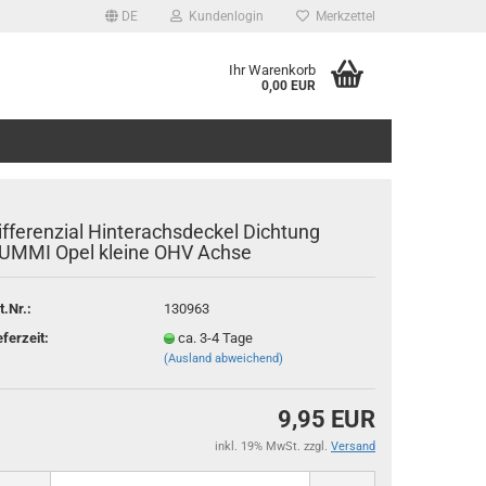
DE
Kundenlogin
Merkzettel
Ihr Warenkorb
0,00 EUR
ifferenzial Hinterachsdeckel Dichtung
UMMI Opel kleine OHV Achse
t.Nr.:
130963
rstellen
eferzeit:
ca. 3-4 Tage
rt vergessen?
(Ausland abweichend)
9,95 EUR
inkl. 19% MwSt. zzgl.
Versand