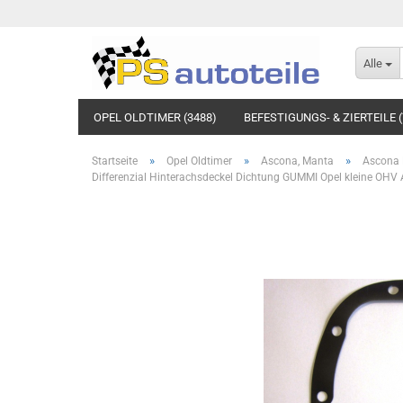
Alle
OPEL OLDTIMER (3488)
BEFESTIGUNGS- & ZIERTEILE (
»
»
»
Startseite
Opel Oldtimer
Ascona, Manta
Ascona 
Differenzial Hinterachsdeckel Dichtung GUMMI Opel kleine OHV