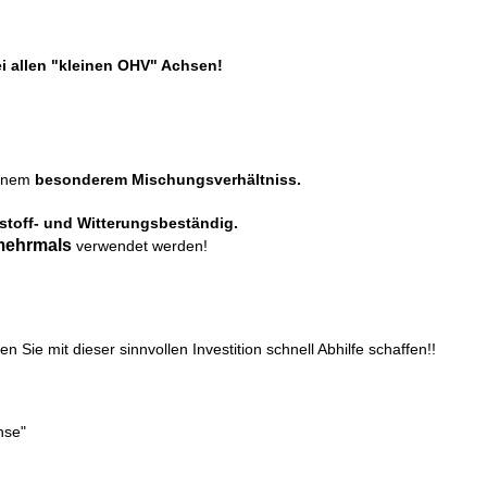
i allen "kleinen OHV" Achsen!
einem
besonderem Mischungsverhältniss.
tstoff- und Witterungsbeständig.
mehrmals
verwendet werden!
n Sie mit dieser sinnvollen Investition schnell Abhilfe schaffen!!
hse"