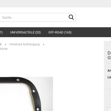
Sprache auswählen
7)
UNIVERSALTEILE (20)
OFF-ROAD (165)
»
»
B
Hinterrad Aufhängung
 Achse
D
G
Ar
Konto e
Li
Passwo