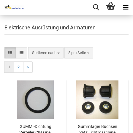
Elektrische Ausrüstung und Armaturen
Sortieren nach
8 pro Seite
1
2
»
GUMMI-Dichtung
Gummilager Buchsen
Verteiler CIH Opel
Satz Lichtmaschine