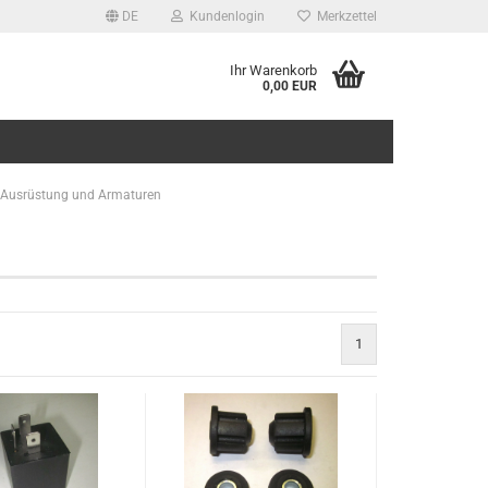
DE
Kundenlogin
Merkzettel
Ihr Warenkorb
0,00 EUR
e Ausrüstung und Armaturen
rstellen
1
rt vergessen?