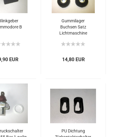
Blinkgeber
Gummilager
mmodore B
Buchsen Satz
Lichtmaschine
Generator Opel
Commodore B CIH
9,90 EUR
14,80 EUR
ruckschalter
PU Dichtung