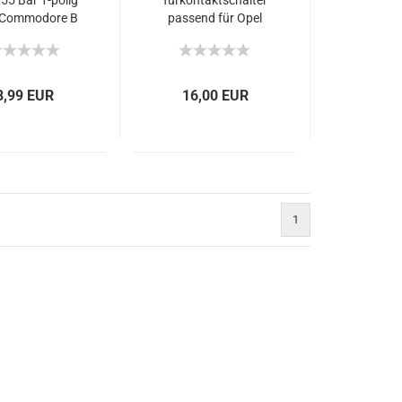
,55 Bar 1-polig
Türkontaktschalter
 Commodore B
passend für Opel
Commodore B
8,99 EUR
16,00 EUR
1