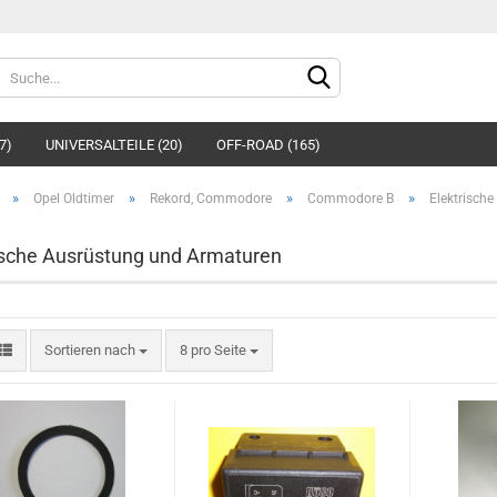
Sprache auswählen
7)
UNIVERSALTEILE (20)
OFF-ROAD (165)
»
»
»
»
Opel Oldtimer
Rekord, Commodore
Commodore B
Elektrisch
ische Ausrüstung und Armaturen
Konto e
Sortieren nach
8 pro Seite
Passwo