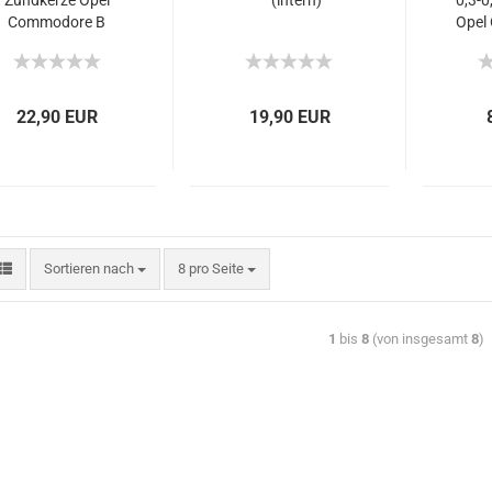
Zündkerze Opel
(intern)
0,3-0
Commodore B
Opel
22,90 EUR
19,90 EUR
Sortieren nach
8 pro Seite
1
bis
8
(von insgesamt
8
)