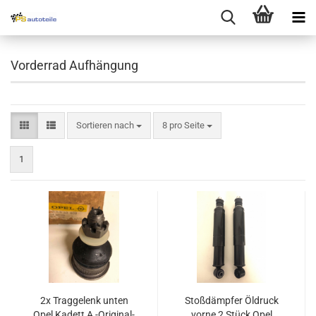
Vorderrad Aufhängung
Sortieren nach
8 pro Seite
1
2x Traggelenk unten
Stoßdämpfer Öldruck
Opel Kadett A -Original-
vorne 2 Stück Opel