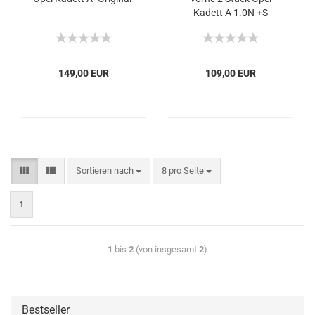
Kadett A 1.0N +S
149,00 EUR
109,00 EUR
Sortieren nach
8 pro Seite
1
1
bis
2
(von insgesamt
2
)
Bestseller