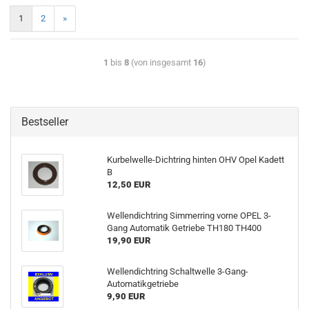
1
2
»
1
bis
8
(von insgesamt
16
)
Bestseller
Kurbelwelle-Dichtring hinten OHV Opel Kadett
B
12,50 EUR
Wellendichtring Simmerring vorne OPEL 3-
Gang Automatik Getriebe TH180 TH400
19,90 EUR
Wellendichtring Schaltwelle 3-Gang-
Automatikgetriebe
9,90 EUR