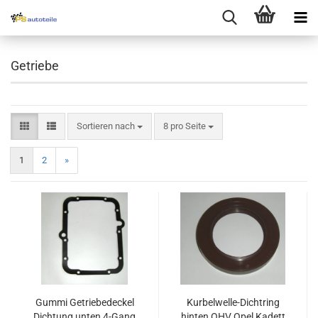
Getriebe
Sortieren nach
8 pro Seite
1
2
»
Gummi Getriebedeckel
Kurbelwelle-Dichtring
Dichtung unten 4-Gang
hinten OHV Opel Kadett