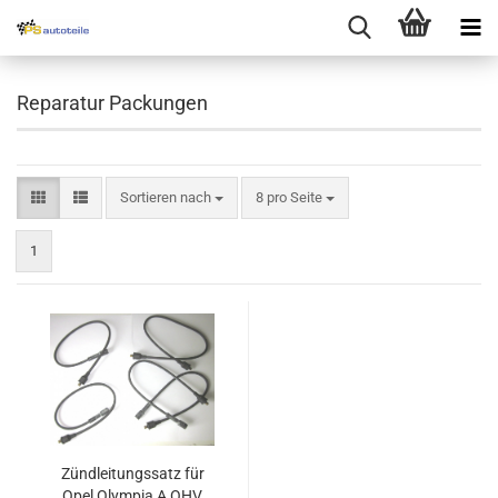
Reparatur Packungen
Sortieren nach
8 pro Seite
1
Zündleitungssatz für
Opel Olympia A OHV