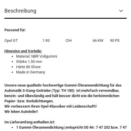
Beschreibung
Passend für:
Opel GT
1.9S
CIH
66 KW
90 PS
Hinweise und Vorteile:
Material: NBR Vollgummi
Stärke 1,50 mm
Härte 80 Shore
Made in Germany
Unsere neue qualitativ hochwertige Gummi-Ölwannendichtung für das
Automatik 3-Gang-Getriebe (Typ: TH 180) ist mehrfach verwendbar,
benzin- und ölbeständig und hält besser dicht wie die herkömmlichen
Papier- bzw. Korkdichtungen.
Wir verbessern Ihren Opel-Klassiker mit Leidenschaft!!
Wir leben Autoteile!!
Im Lieferumfang enthalten ist:
1 Gummi-Ölwannendichtung (entspricht OE-Nr: 7 47 202 bzw. 7 47