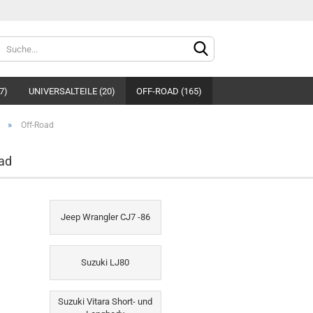
Sprache auswählen
7)
UNIVERSALTEILE (20)
OFF-ROAD (165)
»
Off-Road
ad
Konto e
Jeep Wrangler CJ7 -86
Passwo
Suzuki LJ80
Suzuki Vitara Short- und