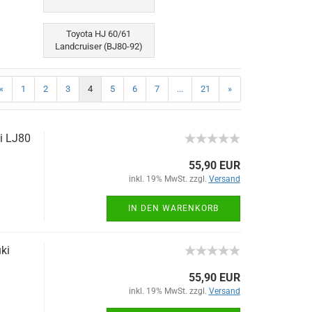
Toyota HJ 60/61
Landcruiser (BJ80-92)
«
1
2
3
4
5
6
7
...
21
»
ki LJ80
55,90 EUR
inkl. 19% MwSt. zzgl.
Versand
IN DEN WARENKORB
ki
55,90 EUR
inkl. 19% MwSt. zzgl.
Versand