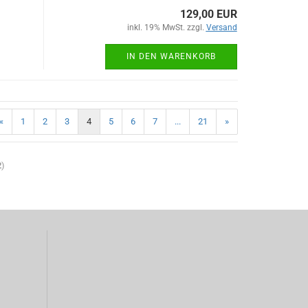
129,00 EUR
inkl. 19% MwSt. zzgl.
Versand
IN DEN WARENKORB
«
1
2
3
4
5
6
7
...
21
»
2
)