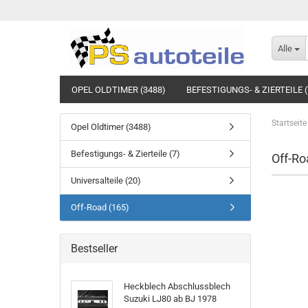
Alle
OPEL OLDTIMER (3488)
BEFESTIGUNGS- & ZIERTEILE (
Startseite
Opel Oldtimer (3488)
Befestigungs- & Zierteile (7)
Off-Ro
Universalteile (20)
Off-Road (165)
Bestseller
Heckblech Abschlussblech
Suzuki LJ80 ab BJ 1978