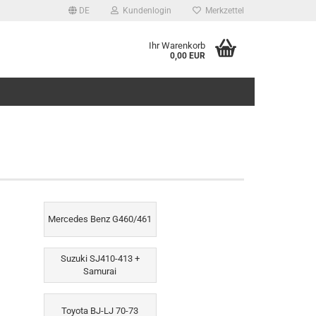
DE
Kundenlogin
Merkzettel
Ihr Warenkorb
0,00 EUR
rstellen
Mercedes Benz G460/461
rt vergessen?
Suzuki SJ410-413 +
Samurai
Toyota BJ-LJ 70-73