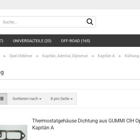
Sprache auswählen
7)
UNIVERSALTEILE (20)
OFF-ROAD (165)
»
»
»
»
Opel Oldtimer
Kapitän, Admiral, Diplomat
Kapitän A
Kühlung
ng
Konto e
Sortieren nach
8 pro Seite
Passwo
Thermostatgehäuse Dichtung aus GUMMI CIH O
Kapitän A