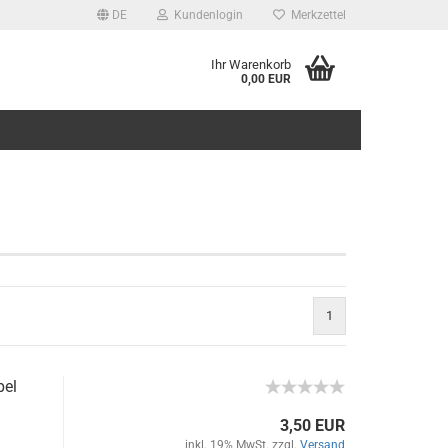
DE
Kundenlogin
Merkzettel
Ihr Warenkorb
0,00 EUR
rstellen
1
rt vergessen?
pel
3,50 EUR
inkl. 19% MwSt. zzgl.
Versand