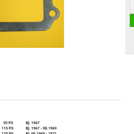
95 PS
Bj: 1967
115 PS
Bj: 1967 - 08.1969
120 PS
Bj: 09.1969 - 1971