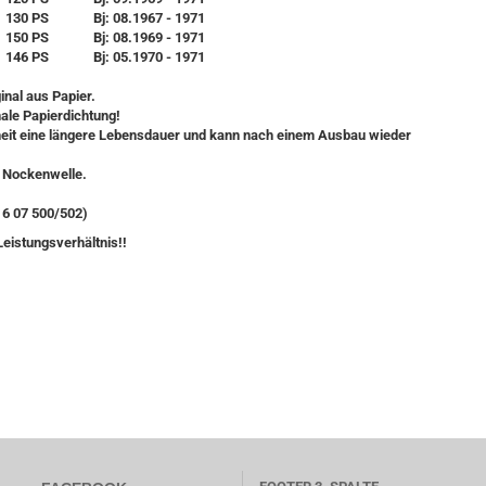
130 PS
Bj: 08.1967 - 1971
150 PS
Bj: 08.1969 - 1971
146 PS
Bj: 05.1970 - 1971
inal aus Papier.
nale Papierdichtung!
heit eine längere Lebensdauer und kann nach einem Ausbau wieder
e Nockenwelle.
 6 07 500/502)
Leistungsverhältnis!!