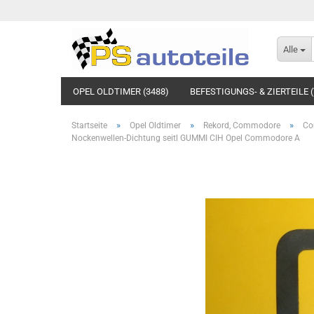
Alle
OPEL OLDTIMER (3488)
BEFESTIGUNGS- & ZIERTEILE (
»
»
»
Startseite
Opel Oldtimer
Rekord, Commodore
Co
Nockenwellen-Dichtung seitl GUMMI CIH Opel Commodore A