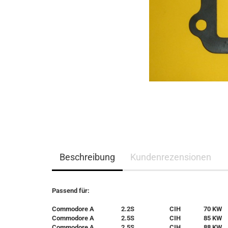
Beschreibung
Kundenrezensionen
Passend für:
Commodore A
2.2S
CIH
70 KW
Commodore A
2.5S
CIH
85 KW
Commodore A
2.5S
CIH
88 KW