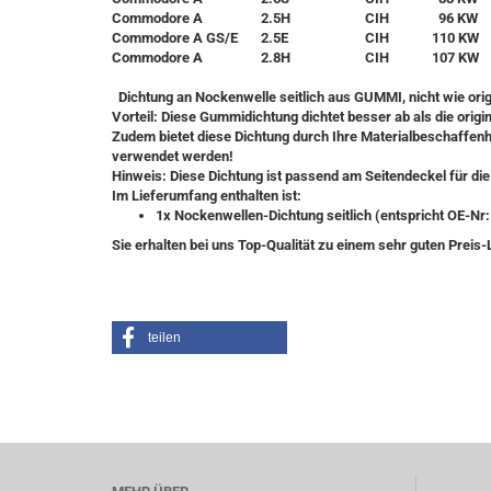
Commodore A
2.5H
CIH
96 KW
Commodore A GS/E
2.5E
CIH
110 KW
Commodore A
2.8H
CIH
107 KW
Dichtung an Nockenwelle seitlich aus GUMMI, nicht wie orig
Vorteil: Diese Gummidichtung dichtet besser ab als die origi
Zudem bietet diese Dichtung durch Ihre Materialbeschaffen
verwendet werden!
Hinweis: Diese Dichtung ist passend am Seitendeckel für di
Im Lieferumfang enthalten ist:
1x Nockenwellen-Dichtung seitlich (entspricht OE-Nr:
Sie erhalten bei uns Top-Qualität zu einem sehr guten Preis-
teilen