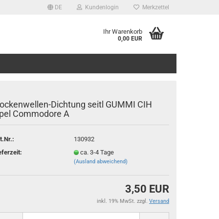
DE
Kundenlogin
Merkzettel
Ihr Warenkorb
0,00 EUR
ockenwellen-Dichtung seitl GUMMI CIH
pel Commodore A
t.Nr.:
130932
rstellen
eferzeit:
ca. 3-4 Tage
rt vergessen?
(Ausland abweichend)
3,50 EUR
inkl. 19% MwSt. zzgl.
Versand