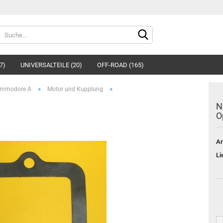
Sprache auswählen
7)
UNIVERSALTEILE (20)
OFF-ROAD (165)
»
»
mmodore A
Motor und Kupplung
N
O
Ar
Konto e
Li
Passwo