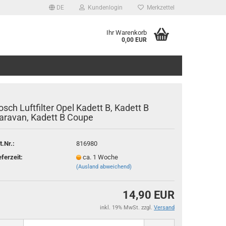
DE
Kundenlogin
Merkzettel
Ihr Warenkorb
0,00 EUR
osch Luftfilter Opel Kadett B, Kadett B
aravan, Kadett B Coupe
t.Nr.:
816980
rstellen
eferzeit:
ca. 1 Woche
rt vergessen?
(Ausland abweichend)
14,90 EUR
inkl. 19% MwSt. zzgl.
Versand