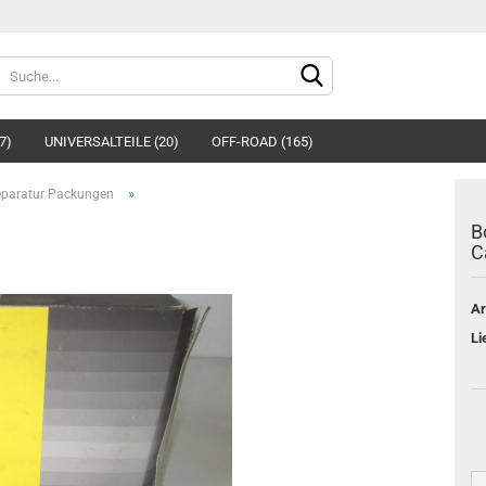
Sprache auswählen
7)
UNIVERSALTEILE (20)
OFF-ROAD (165)
»
eparatur Packungen
B
C
Ar
Konto e
Li
Passwo