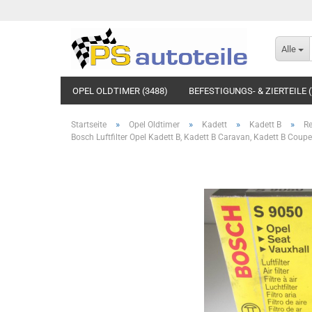
Alle
OPEL OLDTIMER (3488)
BEFESTIGUNGS- & ZIERTEILE (
»
»
»
»
Startseite
Opel Oldtimer
Kadett
Kadett B
R
Bosch Luftfilter Opel Kadett B, Kadett B Caravan, Kadett B Coupe