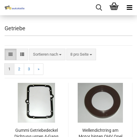
Getriebe
Sortieren nach
8 pro Seite
1
2
3
»
Gummi Getriebedeckel
Wellendichtring am
Dichtung unten 4-Gang
Motor hinten OHV Opel