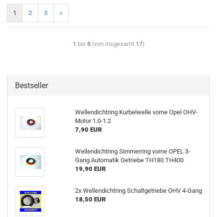
1
2
3
»
1
bis
8
(von insgesamt
17
)
Bestseller
Wellendichtring Kurbelwelle vorne Opel OHV-
Motor 1.0-1.2
7,90 EUR
Wellendichtring Simmerring vorne OPEL 3-
Gang Automatik Getriebe TH180 TH400
19,90 EUR
2x Wellendichtring Schaltgetriebe OHV 4-Gang
18,50 EUR