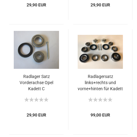
29,90 EUR
29,90 EUR
Radlager Satz
Radlagersatz
Vorderachse Opel
links+rechts und
Kadett C
vorne+hinten für Kadett
C 1.6S, 1.9GT/E, 2.0E
Rallye, 2.0GT/E
29,90 EUR
99,00 EUR