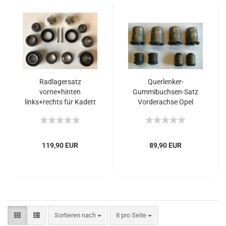
Radlagersatz
Querlenker-
vorne+hinten
Gummibuchsen-Satz
links+rechts für Kadett
Vorderachse Opel
B,C, Ascona Manta A
Kadett C 1.0, 1.2, 1.2S,
1.0 1.1 1.2 1.6N
1.6S, 1.9GT/E, 2.0E
Rallye, 2.0GT/E
119,90 EUR
89,90 EUR
Sortieren nach
8 pro Seite