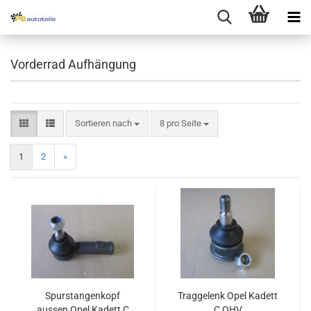
Vorderrad Aufhängung
Sortieren nach
8 pro Seite
1
2
»
Spurstangenkopf
Traggelenk Opel Kadett
aussen Opel Kadett C
C OHV